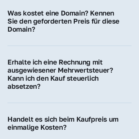
für Ihre Website, Weiterleitung, E-Mail-
Was kostet eine Domain? Kennen 
Adressen oder als digitale Investition.
Sie den geforderten Preis für diese 
Domain?
Der Preis variiert je nach Domain. Für diese 
Domain liegt ein konkreter Kaufpreis vor – 
kontaktieren Sie uns gerne für ein 
Erhalte ich eine Rechnung mit 
unverbindliches Angebot.
ausgewiesener Mehrwertsteuer? 
Kann ich den Kauf steuerlich 
absetzen?
Ja, Sie erhalten eine Rechnung mit MwSt. 
Für Unternehmen ist der Kauf in der Regel 
steuerlich absetzbar.
Handelt es sich beim Kaufpreis um 
einmalige Kosten?
Ja. Der Kaufpreis ist einmalig. Nur beim 